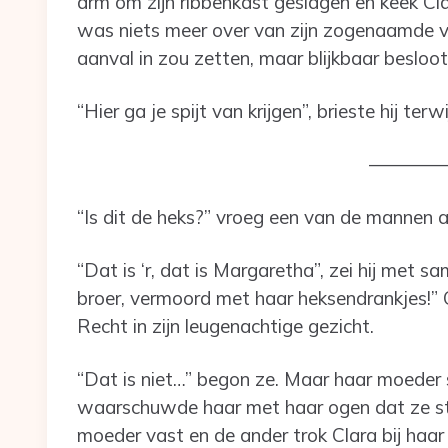
arm om zijn ribbenkast geslagen en keek Cla
was niets meer over van zijn zogenaamde vri
aanval in zou zetten, maar blijkbaar besloo
“Hier ga je spijt van krijgen”, brieste hij ter
————
“Is dit de heks?” vroeg een van de mannen a
“Dat is ‘r, dat is Margaretha”, zei hij met
broer, vermoord met haar heksendrankjes!” C
Recht in zijn leugenachtige gezicht.
“Dat is niet…” begon ze. Maar haar moeder 
waarschuwde haar met haar ogen dat ze sti
moeder vast en de ander trok Clara bij haar