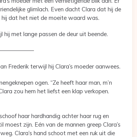
ra’s moeder met een vernietigende blik aan. Er
endelijke glimlach. Even dacht Clara dat hij de
t hij dat het niet de moeite waard was.
wijl hij met lange passen de deur uit beende.
——————
an Frederik terwijl hij Clara’s moeder aanwees.
 samengeknepen ogen. “Ze heeft haar man, m’n
lara zou hem het liefst een klap verkopen.
schoof haar hardhandig achter haar rug en
l moest zijn. Eén van de mannen greep Clara’s
 weg. Clara’s hand schoot met een ruk uit die