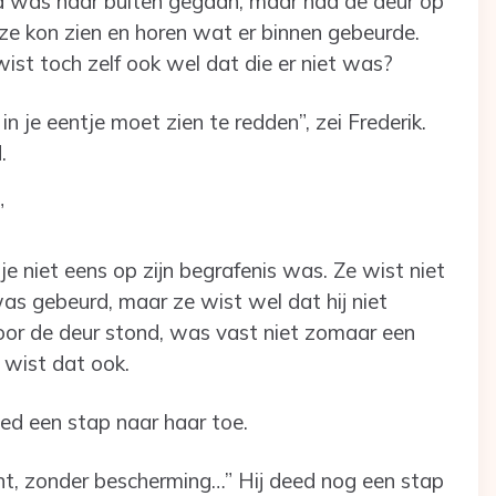
ra was naar buiten gegaan, maar had de deur op
 ze kon zien en horen wat er binnen gebeurde.
ist toch zelf ook wel dat die er niet was?
in je eentje moet zien te redden”, zei Frederik.
d.
.”
 je niet eens op zijn begrafenis was. Ze wist niet
as gebeurd, maar ze wist wel dat hij niet
voor de deur stond, was vast niet zomaar een
 wist dat ook.
deed een stap naar haar toe.
ent, zonder bescherming…” Hij deed nog een stap