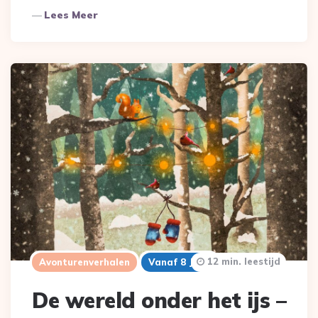
Lees Meer
12 min. leestijd
Avonturenverhalen
Vanaf 8 Jaar
De wereld onder het ijs –