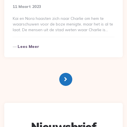
11 Maart 2023
Kai en Nora haasten zich naar Charlie om hem te
waarschuwen voor de boze menigte, maar het is al te
laat. De mensen uit de stad weten waar Charlie is…
Lees Meer
Berichten
paginering
Nieuwsbrief