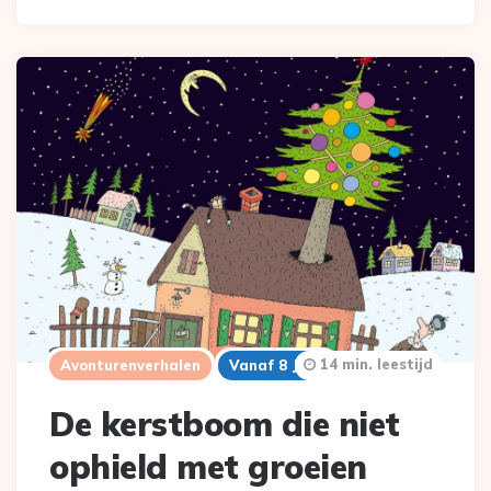
14 min. leestijd
Avonturenverhalen
Vanaf 8 Jaar
De kerstboom die niet
ophield met groeien