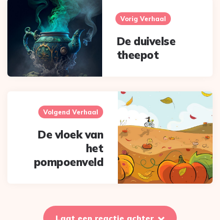
navigation
Vorig Verhaal
De duivelse
theepot
Volgend Verhaal
De vloek van
het
pompoenveld
Laat een reactie achter