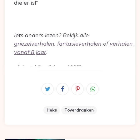
die er is!”
Iets anders lezen? Bekijk alle
griezelverhalen
,
fantasieverhalen
of
verhalen
vanaf 8 jaar
.
Aantal Keer Gelezen:
16.368
Heks
Toverdranken
Post