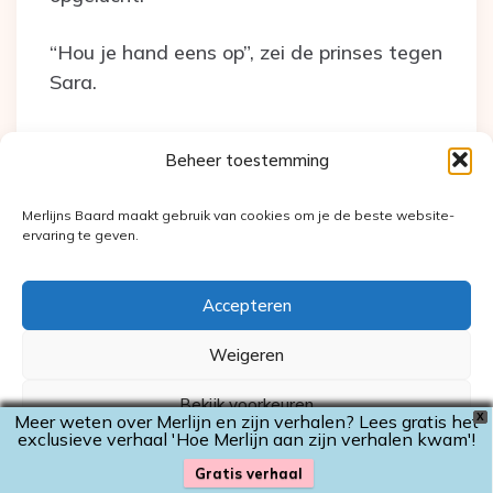
“Hou je hand eens op”, zei de prinses tegen
Sara.
Sara deed wat de prinses van haar vroeg
Beheer toestemming
en voelde iets in haar hand glijden. Iets
kouds. Haar ogen werden groot toen ze
Merlijns Baard maakt gebruik van cookies om je de beste website-
zag wat het was.
ervaring te geven.
“De sneeuwvlok!”
Accepteren
Tim en Daniël kwamen meteen kijken en
Weigeren
ook Charlie kwam iets dichterbij.
Bekijk voorkeuren
Meer weten over Merlijn en zijn verhalen? Lees gratis het
X
“We kunnen naar huis!” riep Daniël.
exclusieve verhaal 'Hoe Merlijn aan zijn verhalen kwam'!
Cookiebeleid
Privacyverklaring
Gratis verhaal
“Yes, pannenkoeken!” juichte Tim.