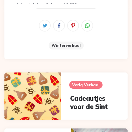
Aantal Keer Gelezen:
10.088
Winterverhaal
Post
navigation
Vorig Verhaal
Cadeautjes
voor de Sint