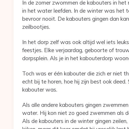
In de zomer zwommen de kabouters in het 
in het water leefden. In de winter was he
bevroor nooit. De kabouters gingen dan kan
zeilbootjes.
In het dorp zelf was ook altijd wel iets leu
feestjes. Elke verjaardag, geboorte of trou
dorpsplein. Als je in het kabouterdorp woon
Toch was er één kabouter die zich er niet thu
echt bij te horen, hoe hij zijn best ook deed.
kabouter was.
Als alle andere kabouters gingen zwemmen i
water. Hij kon niet zo goed zwemmen als de 
Als de kabouters in de winter gingen zeilen
kijken, maar dit keer omdat hij vreselijk las