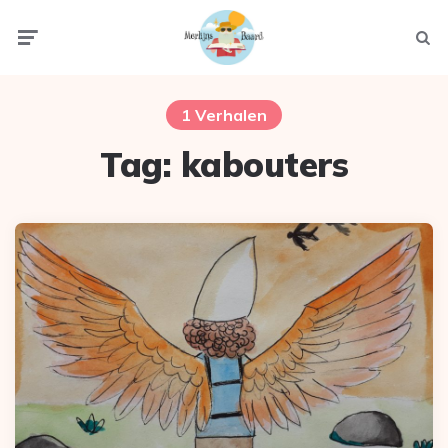
Menu
Zoek
1 Verhalen
Tag:
kabouters