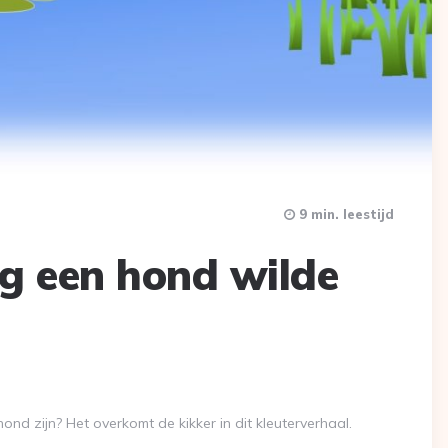
9 min. leestijd
ag een hond wilde
hond zijn? Het overkomt de kikker in dit kleuterverhaal.