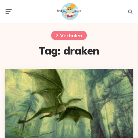
Menu
Zoek
2 Verhalen
Tag:
draken