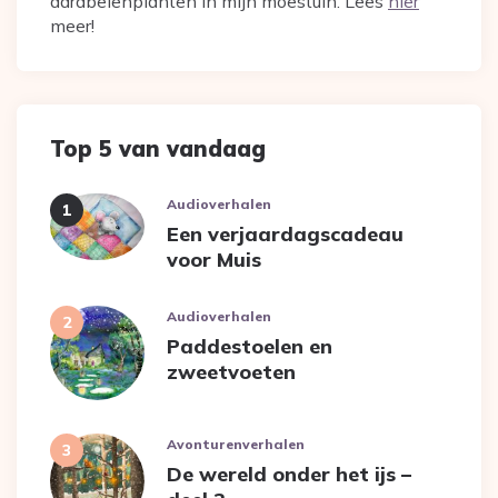
aardbeienplanten in mijn moestuin. Lees
hier
meer!
Top 5 van vandaag
Audioverhalen
Een verjaardagscadeau
voor Muis
Audioverhalen
Paddestoelen en
zweetvoeten
Avonturenverhalen
De wereld onder het ijs –