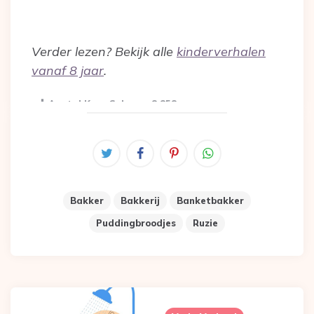
Verder lezen? Bekijk alle
kinderverhalen
vanaf 8 jaar
.
Aantal Keer Gelezen:
8.858
Bakker
Bakkerij
Banketbakker
Puddingbroodjes
Ruzie
Post