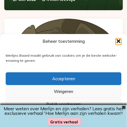
Beheer toestemming
Merlijns Baard maakt gebruik van cookies om je de beste website-
ervaring te geven.
Accepteren
Weigeren
Audioverhalen
Bekijk voorkeuren
Meer weten over Merlijn en zijn verhalen? Lees gratis het
X
De wolf en de olifant
exclusieve verhaal 'Hoe Merlijn aan zijn verhalen kwam'!
Cookiebeleid
Privacyverklaring
Gratis verhaal
19 April 2022
6 min. leestijd