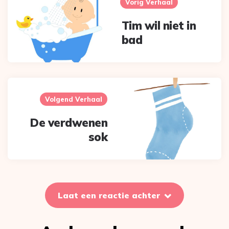
navigation
Vorig Verhaal
Tim wil niet in
bad
Volgend Verhaal
De verdwenen
sok
Laat een reactie achter