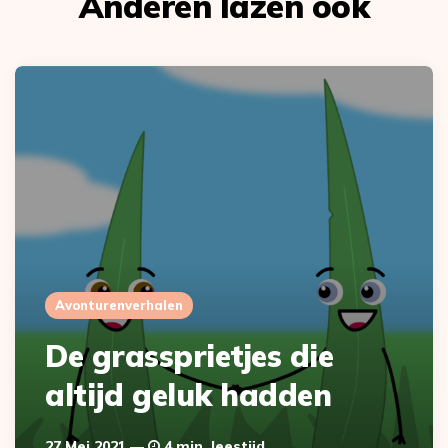
Anderen lazen ook
Avonturenverhalen
De grassprietjes die
altijd geluk hadden
27 Mei 2021
4 min. leestijd