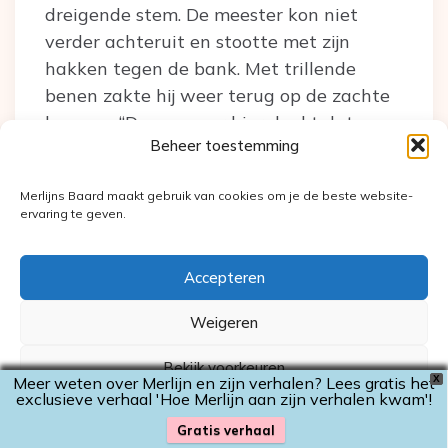
dreigende stem. De meester kon niet
verder achteruit en stootte met zijn
hakken tegen de bank. Met trillende
benen zakte hij weer terug op de zachte
kussens. “Dus meneer hier denkt dat
Beheer toestemming
spoken niet thuishoren op een school,
hmm? En laat me raden, liever ook niet in
Merlijns Baard maakt gebruik van cookies om je de beste website-
huizen of bossen? In winkels en
ervaring te geven.
magazijnen? Bioscopen en theaters? Of
andere plekken waar levende mensen
Accepteren
graag komen?” De meester zei niks en
staarde haar alleen maar verschrikt aan.
Weigeren
“Vertel mij eens, jongeman. Waar vind jij
Bekijk voorkeuren
Meer weten over Merlijn en zijn verhalen? Lees gratis het
X
dat spoken thuishoren?” De meester keek
exclusieve verhaal 'Hoe Merlijn aan zijn verhalen kwam'!
Cookiebeleid
Privacyverklaring
wanhopig naar Abby en haar ouders,
Gratis verhaal
maar die wisten wel beter dan mevrouw