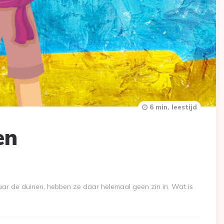
6 min. leestijd
en
ar de duinen, hebben ze daar helemaal geen zin in. Wat is