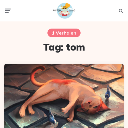
Menu
Zoek
1 Verhalen
Tag:
tom