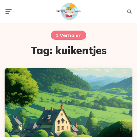
Menu
Zoek
1 Verhalen
Tag:
kuikentjes