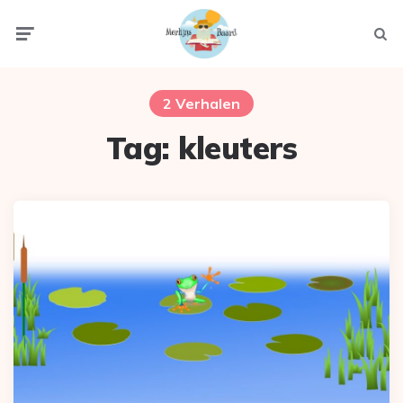
Menu
Zoek
2 Verhalen
Tag:
kleuters