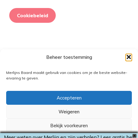
Cookiebeleid
Beheer toestemming
Retourneringsbeleid
Merlijns Baard maakt gebruik van cookies om je de beste website-
ervaring te geven.
Accepteren
Weigeren
Bekijk voorkeuren
Meer weten over Merlijn en zijn verhalen? Lees gratis het
X
exclusieve verhaal 'Hoe Merlijn aan zijn verhalen kwam'!