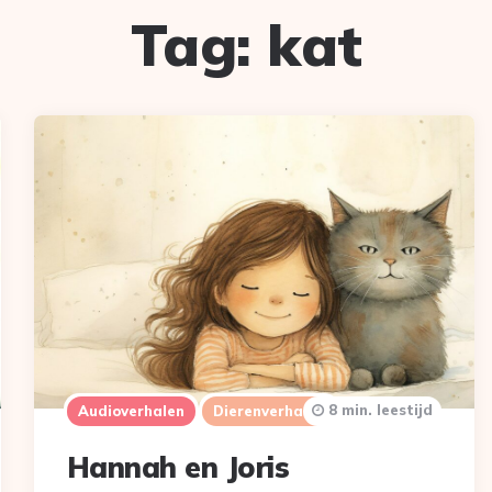
Tag:
kat
8 min. leestijd
Audioverhalen
Dierenverhalen
Hannah en Joris