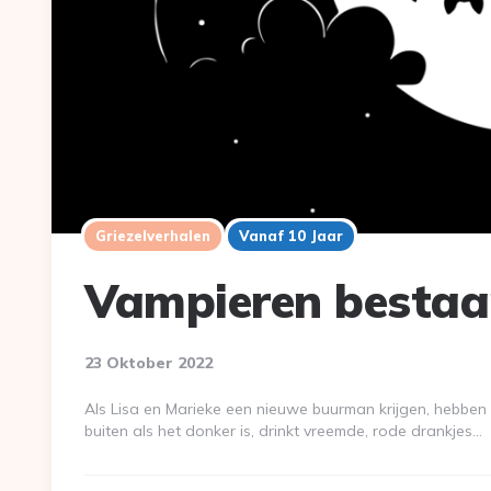
Griezelverhalen
Vanaf 10 Jaar
Vampieren bestaa
23 Oktober 2022
Als Lisa en Marieke een nieuwe buurman krijgen, hebben ze
buiten als het donker is, drinkt vreemde, rode drankjes…