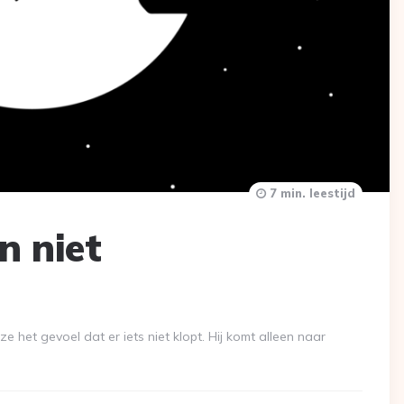
7 min. leestijd
n niet
 het gevoel dat er iets niet klopt. Hij komt alleen naar