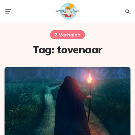
Menu
Zoek
2 Verhalen
Tag:
tovenaar