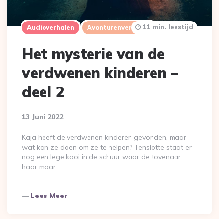
11 min. leestijd
Audioverhalen
Avonturenverhalen
Het mysterie van de
verdwenen kinderen –
deel 2
13 Juni 2022
Kaja heeft de verdwenen kinderen gevonden, maar
wat kan ze doen om ze te helpen? Tenslotte staat er
nog een lege kooi in de schuur waar de tovenaar
haar maar…
Lees Meer