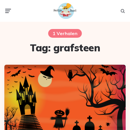
Menu
Zoek
1 Verhalen
Tag:
grafsteen