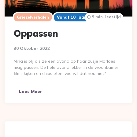
9 min. leestijd
Griezelverhalen
Vanaf 10 Jaar
Oppassen
30 Oktober 2022
Nina is blij als ze een avond op haar zusje Marloes
mag passen. De hele avond lekker in de woonkamer
films kijken en chips eten, wie wil dat nou niet?…
Lees Meer