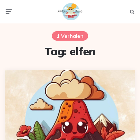
Menu
Zoek
1 Verhalen
Tag:
elfen