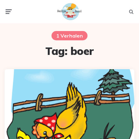
Menu
Zoek
1 Verhalen
Tag:
boer