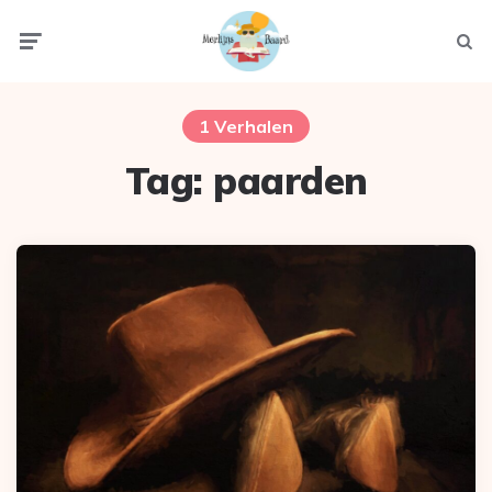
Menu
Zoek
1 Verhalen
Tag:
paarden