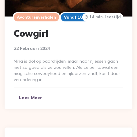
14 min. leestijd
Avonturenverhalen
Vanaf 10 Jaar
Cowgirl
22 Februari 2024
Nina is dol op paardrijden, maar haar rijlessen gaan
niet zo goed als ze zou willen. Als ze per toeval een
magische cowboyhoed en rijlaarzen vindt, komt daar
verandering in….
Lees Meer